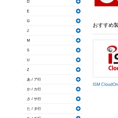
D
E
G
おすすめ
J
M
S
U
Z
あ / ア行
ISM CloudO
か / カ行
さ / サ行
た / タ行