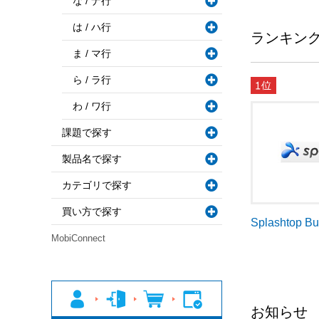
な / ナ行
は / ハ行
ランキン
ま / マ行
ら / ラ行
わ / ワ行
課題で探す
製品名で探す
カテゴリで探す
買い方で探す
Splashtop B
MobiConnect
お知らせ