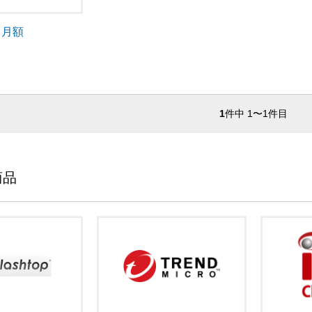
o 月額
1
件中 1〜1件目
商品