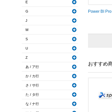
E
G
Power BI Pr
J
M
S
U
Z
おすすめ
あ / ア行
か / カ行
さ / サ行
た / タ行
な / ナ行