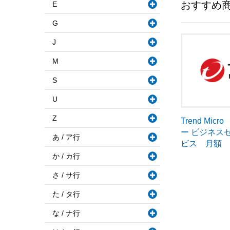
おすすめ
E
G
J
M
S
U
Z
Trend Mi
ー ビジネス
あ / ア行
ビス 月額
か / カ行
さ / サ行
た / タ行
な / ナ行