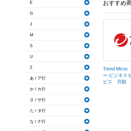
おすすめ
E
G
J
M
S
U
Z
Trend Mi
ー ビジネス
あ / ア行
ビス 月額
か / カ行
さ / サ行
た / タ行
な / ナ行