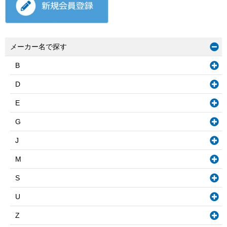
メーカー名で探す
B
D
E
G
J
M
S
U
Z