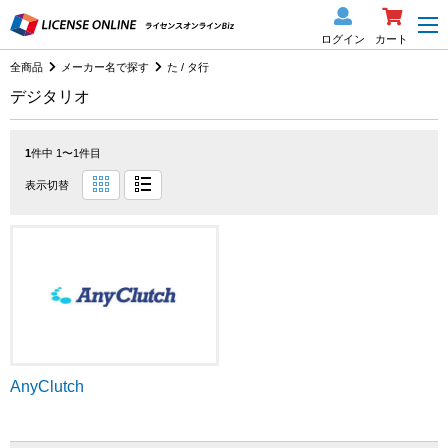
ログイン
カート
全商品
メーカー名で探す
た / タ行
デジタリオ
1
件中 1〜1件目
表示切替
AnyClutch