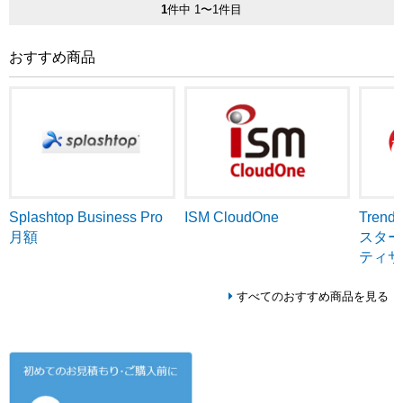
1
件中 1〜1件目
おすすめ商品
ISM CloudOne
Tren
Splashtop Business Pro
スター
月額
ティサ
すべてのおすすめ商品を見る