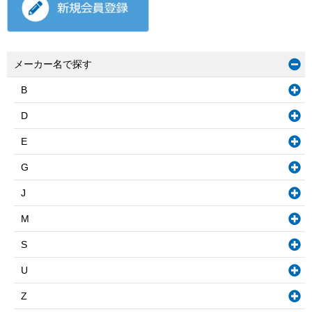
メーカー名で探す
B
D
E
G
J
M
S
U
Z