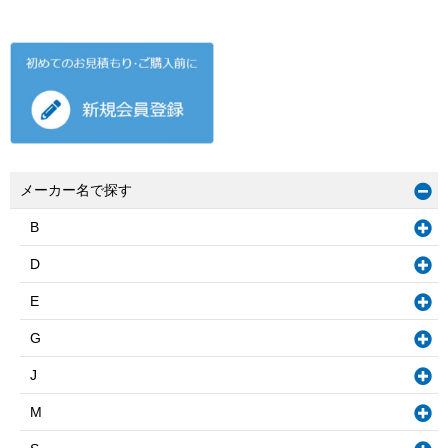
メーカー名で探す
B
D
E
G
J
M