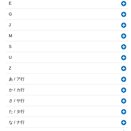
E
G
J
M
S
U
Z
あ / ア行
か / カ行
さ / サ行
た / タ行
な / ナ行