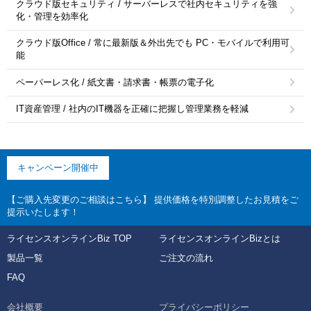
クラウド版セキュリティ / サーバーレスで社内セキュリティを強
化・管理を効率化
クラウド版Office / 常に最新版＆外出先でも PC・モバイルで利用可
能
ペーパーレス化 / 紙文書・請求書・帳票の電子化
IT資産管理 / 社内のIT機器を正確に把握し管理業務を軽減
キャンペーン開催中
【ご購入先変更のご相談はこちら】 提供価格を特別調整したお見積をご
提示いたします！
ライセンスオンラインBiz TOP
ライセンスオンラインBizとは
製品一覧
ご注文の流れ
FAQ
会社概要
プライバシーポリシー