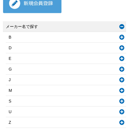
メーカー名で探す
B
D
E
G
J
M
S
U
Z