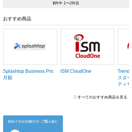
2
件中 1〜2件目
おすすめ商品
ISM CloudOne
Tren
Splashtop Business Pro
スター
月額
ティサ
すべてのおすすめ商品を見る