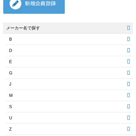
メーカー名で探す
B
D
E
G
J
M
S
U
Z