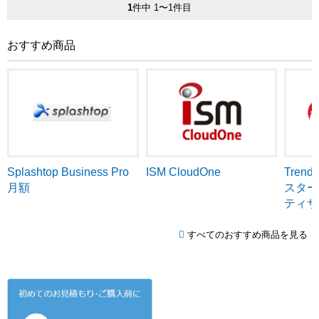
1
件中 1〜1件目
おすすめ商品
ISM CloudOne
Tren
Splashtop Business Pro
スター
月額
ティサ
すべてのおすすめ商品を見る