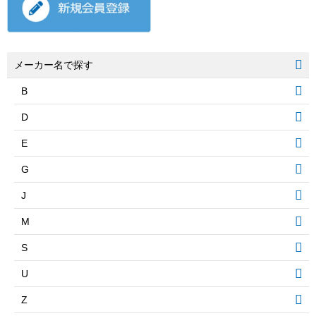
メーカー名で探す
B
D
E
G
J
M
S
U
Z