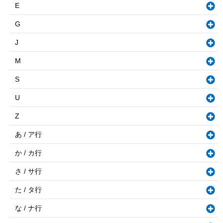
E
G
J
M
S
U
Z
あ / ア行
か / カ行
さ / サ行
た / タ行
な / ナ行