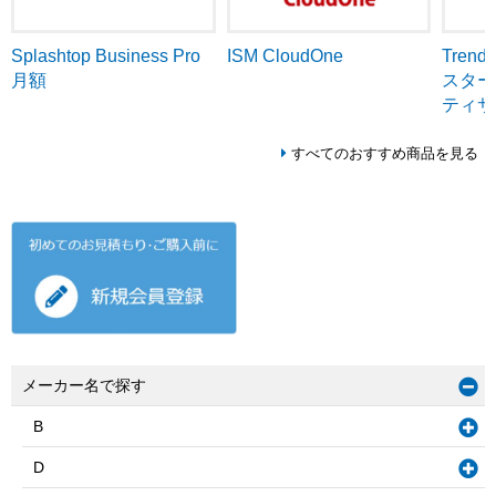
ISM CloudOne
Tren
Splashtop Business Pro
スター
月額
ティサ
すべてのおすすめ商品を見る
メーカー名で探す
B
D