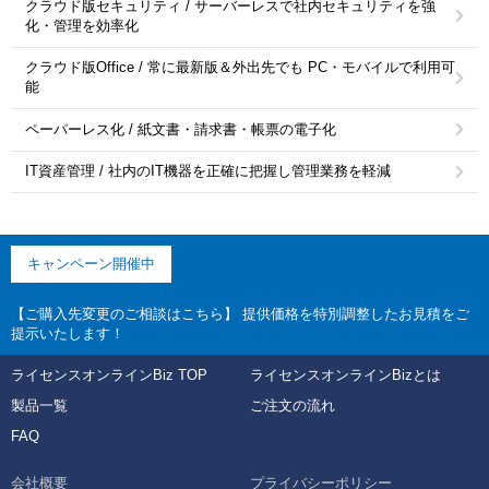
クラウド版セキュリティ / サーバーレスで社内セキュリティを強
化・管理を効率化
クラウド版Office / 常に最新版＆外出先でも PC・モバイルで利用可
能
ペーパーレス化 / 紙文書・請求書・帳票の電子化
IT資産管理 / 社内のIT機器を正確に把握し管理業務を軽減
キャンペーン開催中
【ご購入先変更のご相談はこちら】 提供価格を特別調整したお見積をご
提示いたします！
ライセンスオンラインBiz TOP
ライセンスオンラインBizとは
製品一覧
ご注文の流れ
FAQ
会社概要
プライバシーポリシー