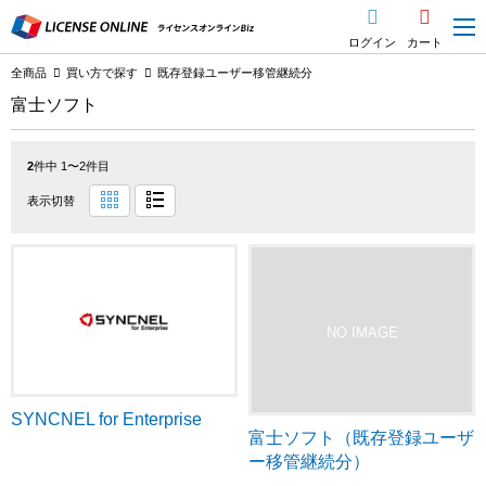
ログイン
カート
全商品
買い方で探す
既存登録ユーザー移管継続分
富士ソフト
2
件中 1〜2件目
表示切替
SYNCNEL for Enterprise
富士ソフト（既存登録ユーザ
ー移管継続分）