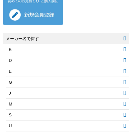
メーカー名で探す
B
D
E
G
J
M
S
U