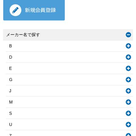
メーカー名で探す
B
D
E
G
J
M
S
U
Z