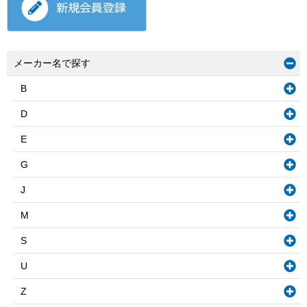
メーカー名で探す
B
D
E
G
J
M
S
U
Z