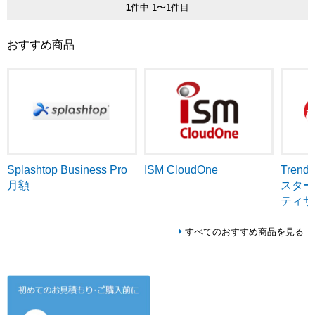
1
件中 1〜1件目
おすすめ商品
ISM CloudOne
Tren
Splashtop Business Pro
スター
月額
ティサ
すべてのおすすめ商品を見る