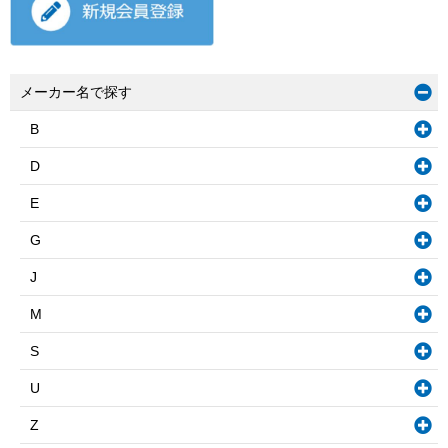
メーカー名で探す
B
D
E
G
J
M
S
U
Z