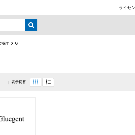
ライセン
で探す
G
表示切替
目