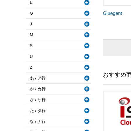
E
G
Gluegent
J
M
S
U
Z
おすすめ
あ / ア行
か / カ行
さ / サ行
た / タ行
な / ナ行