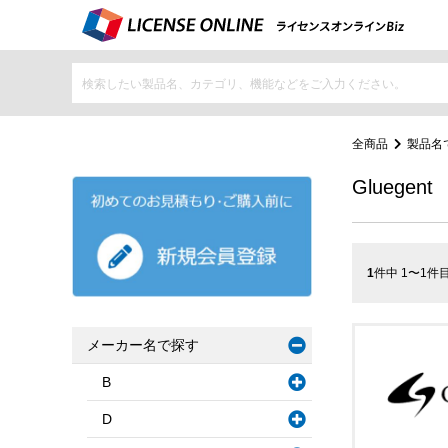
全商品
製品名
Gluegent
1
件中 1〜1件
メーカー名で探す
B
D