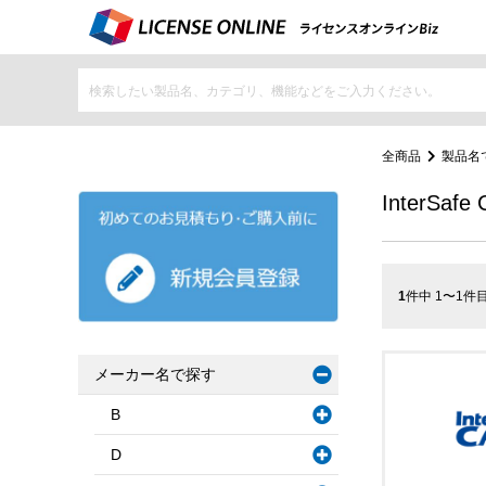
全商品
製品名
InterSafe
1
件中 1〜1件
メーカー名で探す
B
D