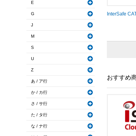
E
G
InterSafe CA
J
M
S
U
Z
おすすめ
あ / ア行
か / カ行
さ / サ行
た / タ行
な / ナ行