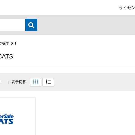
ライセン
で探す
I
 CATS
表示切替
目