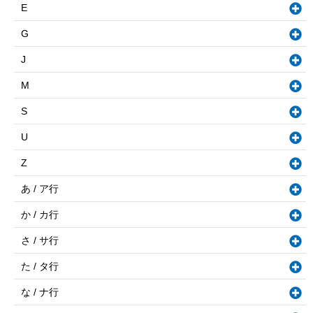
E
G
J
M
S
U
Z
あ / ア行
か / カ行
さ / サ行
た / タ行
な / ナ行