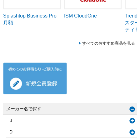
ISM CloudOne
Tren
Splashtop Business Pro
スター
月額
ティサ
すべてのおすすめ商品を見る
メーカー名で探す
B
D