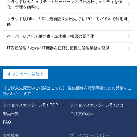
クラウド版セキュリティ / サーバーレスで社内セキュリティを強
化・管理を効率化
クラウド版Office / 常に最新版＆外出先でも PC・モバイルで利用可
能
ペーパーレス化 / 紙文書・請求書・帳票の電子化
IT資産管理 / 社内のIT機器を正確に把握し管理業務を軽減
キャンペーン開催中
【ご購入先変更のご相談はこちら】 提供価格を特別調整したお見積をご
提示いたします！
ライセンスオンラインBiz TOP
ライセンスオンラインBizとは
製品一覧
ご注文の流れ
FAQ
会社概要
プライバシーポリシー