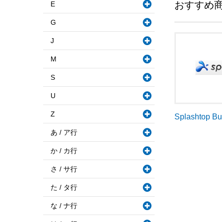
おすすめ
E
G
J
M
S
U
Z
Splashtop B
あ / ア行
か / カ行
さ / サ行
た / タ行
な / ナ行