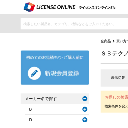
全商品
買い方
ＳＢテク
表示切替
お探しの検
メーカー名で探す
B
D