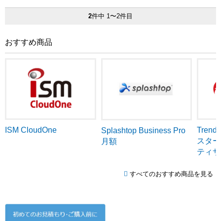
2
件中 1〜2件目
おすすめ商品
ISM CloudOne
Tren
Splashtop Business Pro
スター
月額
ティサ
すべてのおすすめ商品を見る