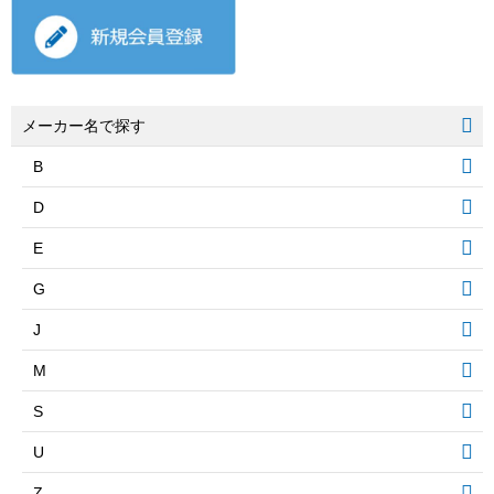
メーカー名で探す
B
D
E
G
J
M
S
U
Z