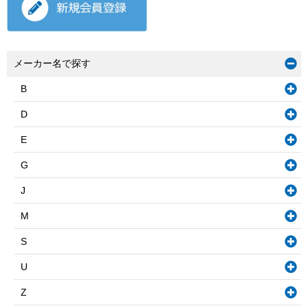
メーカー名で探す
B
D
E
G
J
M
S
U
Z