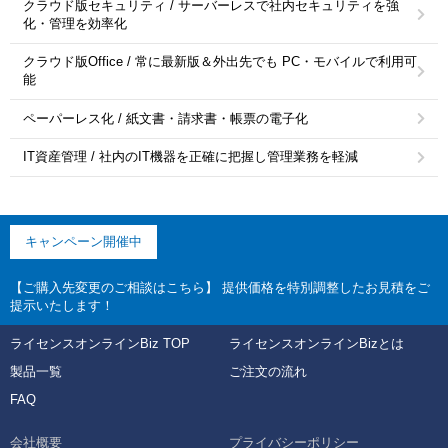
クラウド版セキュリティ / サーバーレスで社内セキュリティを強
化・管理を効率化
クラウド版Office / 常に最新版＆外出先でも PC・モバイルで利用可
能
ペーパーレス化 / 紙文書・請求書・帳票の電子化
IT資産管理 / 社内のIT機器を正確に把握し管理業務を軽減
キャンペーン開催中
【ご購入先変更のご相談はこちら】 提供価格を特別調整したお見積をご
提示いたします！
ライセンスオンラインBiz TOP
ライセンスオンラインBizとは
製品一覧
ご注文の流れ
FAQ
会社概要
プライバシーポリシー