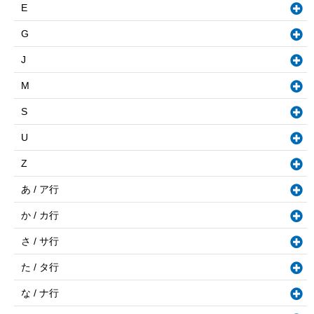
E
G
J
M
S
U
Z
あ / ア行
か / カ行
さ / サ行
た / タ行
な / ナ行