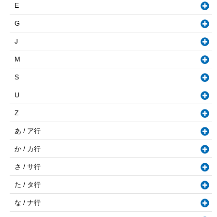
E
G
J
M
S
U
Z
あ / ア行
か / カ行
さ / サ行
た / タ行
な / ナ行