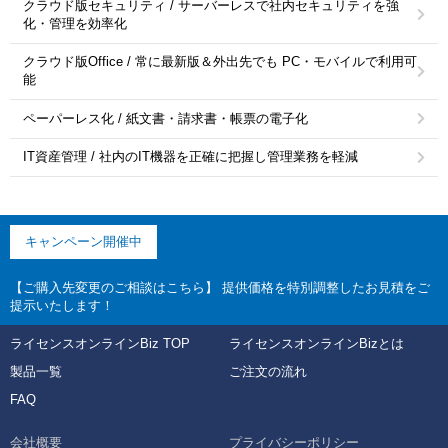
クラウド版セキュリティ / サーバーレスで社内セキュリティを強
化・管理を効率化
クラウド版Office / 常に最新版＆外出先でも PC・モバイルで利用可
能
ペーパーレス化 / 紙文書・請求書・帳票の電子化
IT資産管理 / 社内のIT機器を正確に把握し管理業務を軽減
キャンペーン開催中
【ご購入先変更のご相談はこちら】 提供価格を特別調整したお見積をご
提示いたします！
ライセンスオンラインBiz TOP
ライセンスオンラインBizとは
製品一覧
ご注文の流れ
FAQ
会社概要
プライバシーポリシー