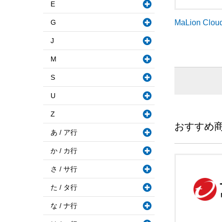
E
G
MaLion Clou
J
M
S
U
Z
おすすめ
あ / ア行
か / カ行
さ / サ行
た / タ行
な / ナ行