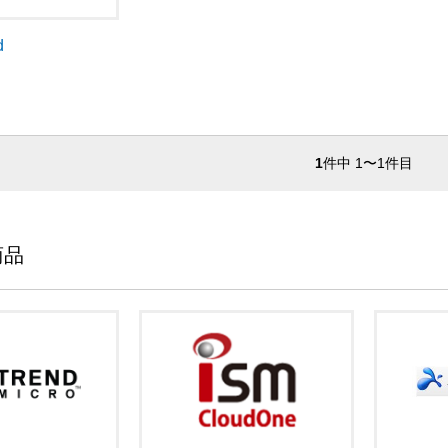
d
1
件中 1〜1件目
商品