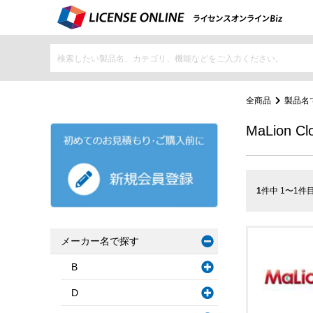
全商品
製品名
MaLion Cl
1
件中 1〜1件
メーカー名で探す
B
D