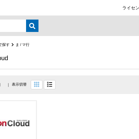
ライセン
で探す
ま / マ行
oud
表示切替
目