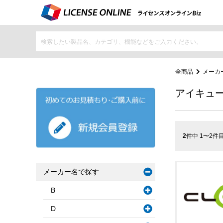
全商品
メーカ
アイキュ
2
件中 1〜2件
メーカー名で探す
B
D