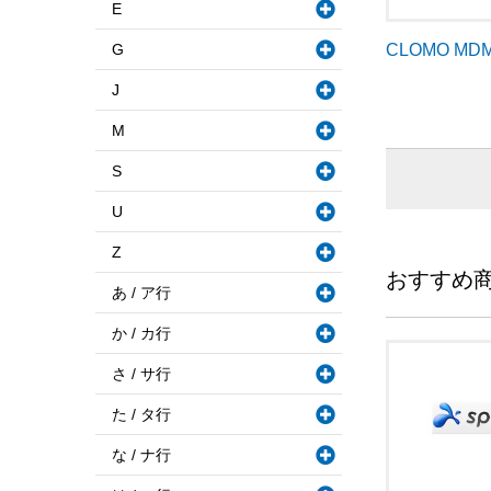
E
G
CLOMO MD
J
M
S
U
Z
おすすめ
あ / ア行
か / カ行
さ / サ行
た / タ行
な / ナ行