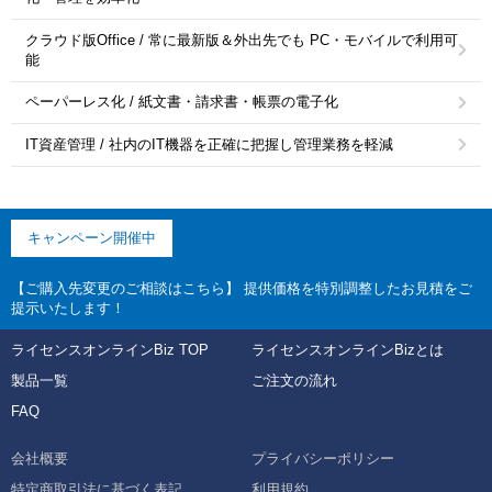
クラウド版Office / 常に最新版＆外出先でも PC・モバイルで利用可
能
ペーパーレス化 / 紙文書・請求書・帳票の電子化
IT資産管理 / 社内のIT機器を正確に把握し管理業務を軽減
キャンペーン開催中
【ご購入先変更のご相談はこちら】 提供価格を特別調整したお見積をご
提示いたします！
ライセンスオンラインBiz TOP
ライセンスオンラインBizとは
製品一覧
ご注文の流れ
FAQ
会社概要
プライバシーポリシー
特定商取引法に基づく表記
利用規約