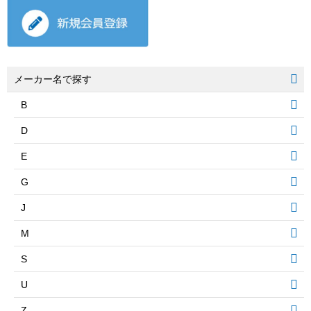
メーカー名で探す
B
D
E
G
J
M
S
U
Z