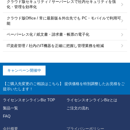
クラウド版セキュリティ / サーバーレスで社内セキュリティを強
化・管理を効率化
クラウド版Office / 常に最新版＆外出先でも PC・モバイルで利用可
能
ペーパーレス化 / 紙文書・請求書・帳票の電子化
IT資産管理 / 社内のIT機器を正確に把握し管理業務を軽減
キャンペーン開催中
【ご購入先変更のご相談はこちら】 提供価格を特別調整したお見積をご
提示いたします！
ライセンスオンラインBiz TOP
ライセンスオンラインBizとは
製品一覧
ご注文の流れ
FAQ
会社概要
プライバシーポリシー