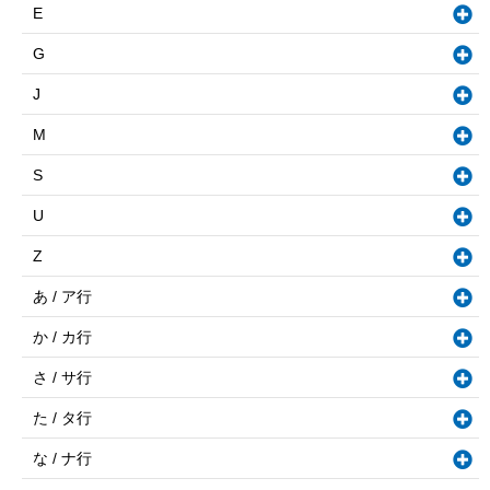
E
G
J
M
S
U
Z
あ / ア行
か / カ行
さ / サ行
た / タ行
な / ナ行