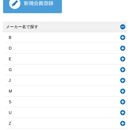
メーカー名で探す
B
D
E
G
J
M
S
U
Z