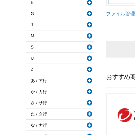
E
G
ファイル管
J
M
S
U
Z
おすすめ
あ / ア行
か / カ行
さ / サ行
た / タ行
な / ナ行