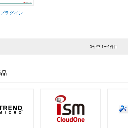
理プラグイン
1
件中 1〜1件目
商品