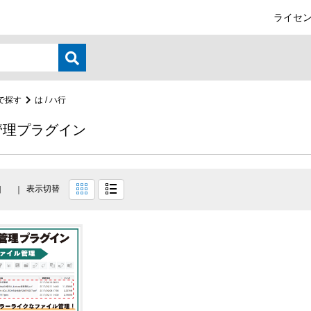
ライセン
で探す
は / ハ行
管理プラグイン
表示切替
目