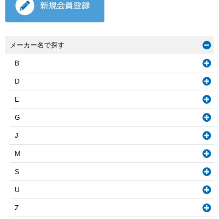
メーカー名で探す
B
D
E
G
J
M
S
U
Z