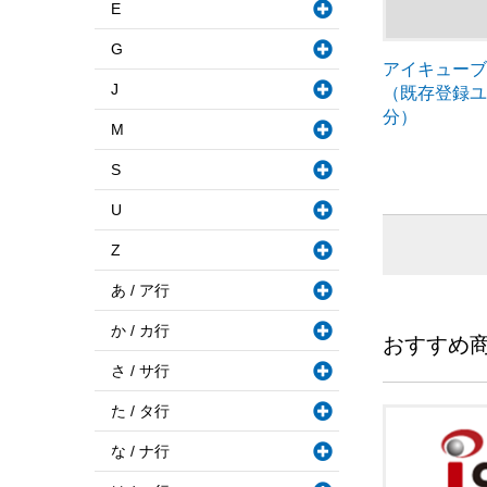
E
G
アイキュー
J
（既存登録
分）
M
S
U
Z
あ / ア行
か / カ行
おすすめ
さ / サ行
た / タ行
な / ナ行