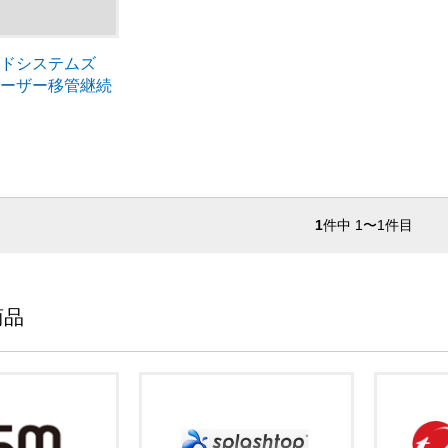
ブドシステムズ
ユーザー移管継続
1
件中 1〜1件目
商品