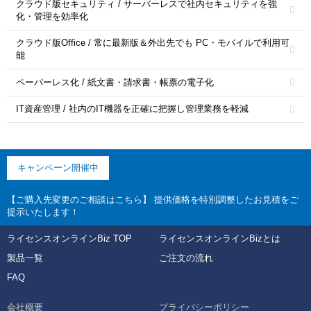
クラウド版セキュリティ / サーバーレスで社内セキュリティを強
化・管理を効率化
クラウド版Office / 常に最新版＆外出先でも PC・モバイルで利用可
能
ペーパーレス化 / 紙文書・請求書・帳票の電子化
IT資産管理 / 社内のIT機器を正確に把握し管理業務を軽減
キャンペーン開催中
【ご購入先変更のご相談はこちら】 提供価格を特別調整したお見積をご
提示いたします！
ライセンスオンラインBiz TOP
ライセンスオンラインBizとは
製品一覧
ご注文の流れ
FAQ
会社概要
プライバシーポリシー