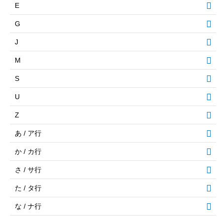
E
G
J
M
S
U
Z
あ / ア行
か / カ行
さ / サ行
た / タ行
な / ナ行