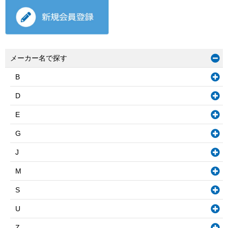
メーカー名で探す
B
D
E
G
J
M
S
U
Z