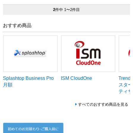
2
件中 1〜2件目
おすすめ商品
ISM CloudOne
Tren
Splashtop Business Pro
スター
月額
ティサ
すべてのおすすめ商品を見る