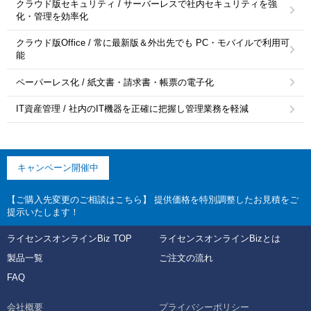
クラウド版セキュリティ / サーバーレスで社内セキュリティを強
化・管理を効率化
クラウド版Office / 常に最新版＆外出先でも PC・モバイルで利用可
能
ペーパーレス化 / 紙文書・請求書・帳票の電子化
IT資産管理 / 社内のIT機器を正確に把握し管理業務を軽減
キャンペーン開催中
【ご購入先変更のご相談はこちら】 提供価格を特別調整したお見積をご
提示いたします！
ライセンスオンラインBiz TOP
ライセンスオンラインBizとは
製品一覧
ご注文の流れ
FAQ
会社概要
プライバシーポリシー