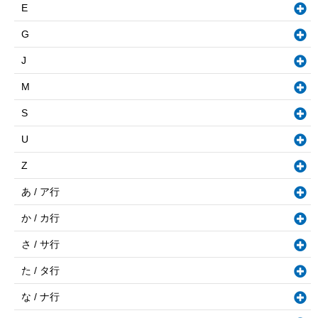
E
G
J
M
S
U
Z
あ / ア行
か / カ行
さ / サ行
た / タ行
な / ナ行