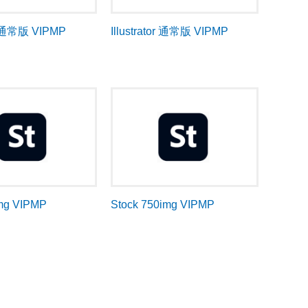
n 通常版 VIPMP
Illustrator 通常版 VIPMP
img VIPMP
Stock 750img VIPMP