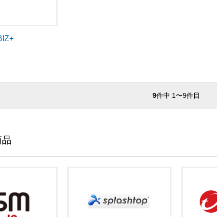
IZ+
9
件中 1〜9件目
商品