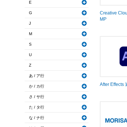
E
G
Creative Cl
MP
J
M
S
U
Z
あ / ア行
After Effec
か / カ行
さ / サ行
た / タ行
な / ナ行