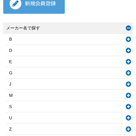
メーカー名で探す
B
D
E
G
J
M
S
U
Z