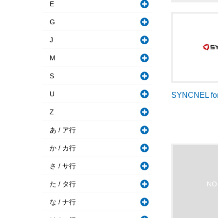
E
G
J
M
S
U
SYNCNEL for
Z
あ / ア行
か / カ行
さ / サ行
た / タ行
な / ナ行