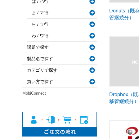
は / ハ行
Donuts（
ま / マ行
管継続分）
ら / ラ行
わ / ワ行
課題で探す
製品名で探す
カテゴリで探す
買い方で探す
MobiConnect
Dropbox
移管継続分