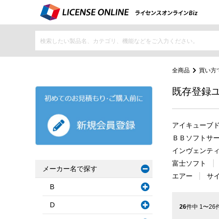
全商品
買い方
既存登録
アイキューブ
ＢＢソフトサ
インヴェンテ
富士ソフト
メーカー名で探す
エアー
サ
B
D
26
件中 1〜26