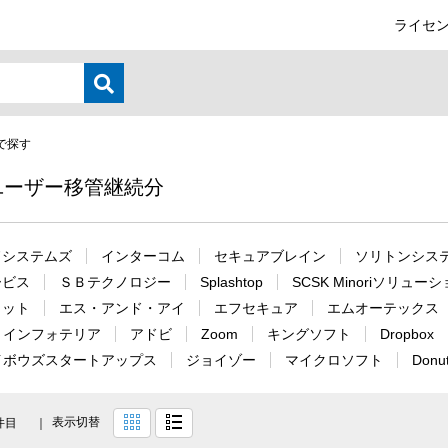
ライセン
で探す
ユーザー移管継続分
ドシステムズ
インターコム
セキュアブレイン
ソリトンシス
ービス
ＳＢテクノロジー
Splashtop
SCSK Minoriソリュー
ィット
エス・アンド・アイ
エフセキュア
エムオーテックス
インフォテリア
アドビ
Zoom
キングソフト
Dropbox
イボウズスタートアップス
ジョイゾー
マイクロソフト
Donu
表示切替
件目