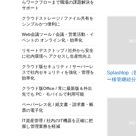
らワークフローまで職場の課題解決を
サポート
クラウドストレージ / ファイル共有を
シンプルかつ便利に
Web会議ツール / 会議・営業活動・イ
ベントの オンライン化・効率化
リモートデスクトップ / 社外から安全
に社内環境へ アクセスし生産性向上
クラウド版セキュリティ / サーバーレ
スで社内セキュリティを強化・管理を
Splashto
効率化
ー移管継続
クラウド版Office / 常に最新版＆外出
先でも PC・モバイルで利用可能
ペーパーレス化 / 紙文書・請求書・帳
票の電子化
IT資産管理 / 社内のIT機器を正確に把
握し管理業務を軽減