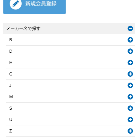
メーカー名で探す
B
D
E
G
J
M
S
U
Z