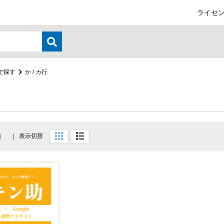
ライセン
で探す
か / カ行
表示切替
目