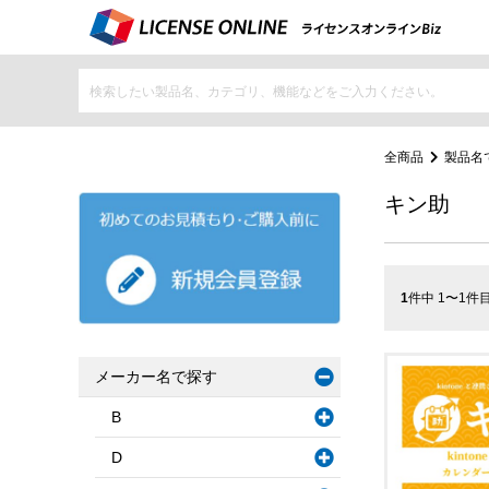
全商品
製品名
キン助
1
件中 1〜1件
メーカー名で探す
B
D