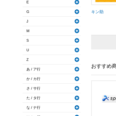
E
G
キン助
J
M
S
U
Z
おすすめ
あ / ア行
か / カ行
さ / サ行
た / タ行
な / ナ行