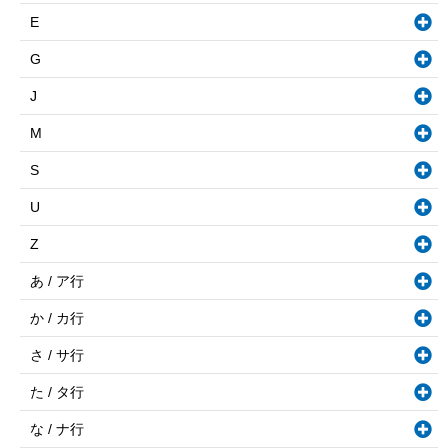
E
G
J
M
S
U
Z
あ / ア行
か / カ行
さ / サ行
た / タ行
な / ナ行