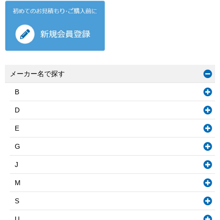
メーカー名で探す
B
D
E
G
J
M
S
U