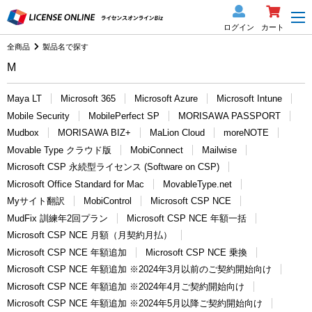
ログイン
カート
全商品
製品名で探す
M
Maya LT
Microsoft 365
Microsoft Azure
Microsoft Intune
Mobile Security
MobilePerfect SP
MORISAWA PASSPORT
Mudbox
MORISAWA BIZ+
MaLion Cloud
moreNOTE
Movable Type クラウド版
MobiConnect
Mailwise
Microsoft CSP 永続型ライセンス (Software on CSP)
Microsoft Office Standard for Mac
MovableType.net
Myサイト翻訳
MobiControl
Microsoft CSP NCE
MudFix 訓練年2回プラン
Microsoft CSP NCE 年額一括
Microsoft CSP NCE 月額（月契約月払）
Microsoft CSP NCE 年額追加
Microsoft CSP NCE 乗換
Microsoft CSP NCE 年額追加 ※2024年3月以前のご契約開始向け
Microsoft CSP NCE 年額追加 ※2024年4月ご契約開始向け
Microsoft CSP NCE 年額追加 ※2024年5月以降ご契約開始向け