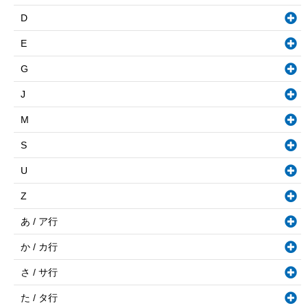
D
E
G
J
M
S
U
Z
あ / ア行
か / カ行
さ / サ行
た / タ行