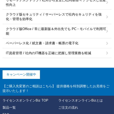
リモートデスクトップ / 社外から安全に社内環境へ アクセスし生産
性向上
クラウド版セキュリティ / サーバーレスで社内セキュリティを強
化・管理を効率化
クラウド版Office / 常に最新版＆外出先でも PC・モバイルで利用可
能
ペーパーレス化 / 紙文書・請求書・帳票の電子化
IT資産管理 / 社内のIT機器を正確に把握し管理業務を軽減
キャンペーン開催中
【ご購入先変更のご相談はこちら】 提供価格を特別調整したお見積をご
提示いたします！
ライセンスオンラインBiz TOP
ライセンスオンラインBizとは
製品一覧
ご注文の流れ