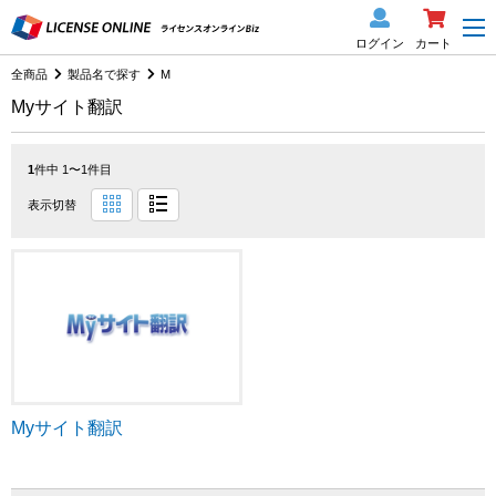
ログイン
カート
全商品
製品名で探す
M
Myサイト翻訳
1
件中 1〜1件目
表示切替
Myサイト翻訳