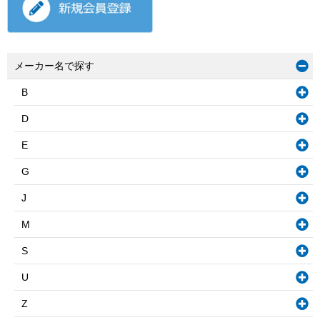
メーカー名で探す
B
D
E
G
J
M
S
U
Z