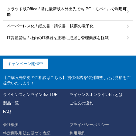
クラウド版Office / 常に最新版＆外出先でも PC・モバイルで利用可
能
ペーパーレス化 / 紙文書・請求書・帳票の電子化
IT資産管理 / 社内のIT機器を正確に把握し管理業務を軽減
キャンペーン開催中
【ご購入先変更のご相談はこちら】 提供価格を特別調整したお見積をご
提示いたします！
ライセンスオンラインBiz TOP
ライセンスオンラインBizとは
製品一覧
ご注文の流れ
FAQ
会社概要
プライバシーポリシー
特定商取引法に基づく表記
利用規約