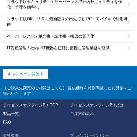
クラウド版セキュリティ / サーバーレスで社内セキュリティを強
化・管理を効率化
クラウド版Office / 常に最新版＆外出先でも PC・モバイルで利用可
能
ペーパーレス化 / 紙文書・請求書・帳票の電子化
IT資産管理 / 社内のIT機器を正確に把握し管理業務を軽減
キャンペーン開催中
【ご購入先変更のご相談はこちら】 提供価格を特別調整したお見積をご
提示いたします！
ライセンスオンラインBiz TOP
ライセンスオンラインBizとは
製品一覧
ご注文の流れ
FAQ
会社概要
プライバシーポリシー