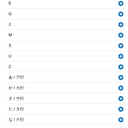
E
G
J
M
S
U
Z
あ / ア行
か / カ行
さ / サ行
た / タ行
な / ナ行