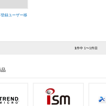
既存登録ユーザー移
1
件中 1〜1件目
商品