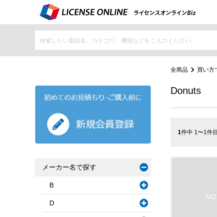
全商品
買い方
Donuts
1
件中 1〜1件
メーカー名で探す
B
D