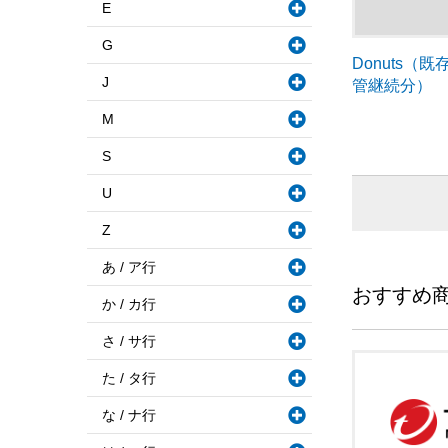
E
G
Donuts（
J
管継続分）
M
S
U
Z
あ / ア行
おすすめ
か / カ行
さ / サ行
た / タ行
な / ナ行