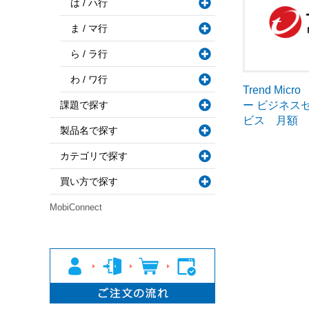
は / ハ行
ま / マ行
ら / ラ行
わ / ワ行
Trend Mi
課題で探す
ー ビジネス
ビス 月額
製品名で探す
カテゴリで探す
買い方で探す
MobiConnect