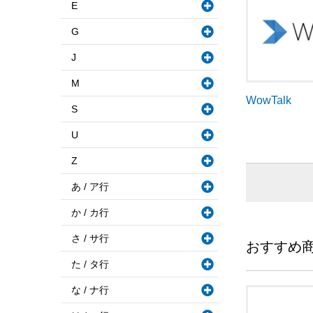
E
G
J
M
WowTalk
S
U
Z
あ / ア行
か / カ行
さ / サ行
おすすめ
た / タ行
な / ナ行