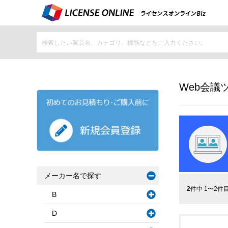
Web会議
メーカー名で探す
2
件中 1〜2件
B
D