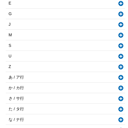
E
G
J
M
S
U
Z
あ / ア行
か / カ行
さ / サ行
た / タ行
な / ナ行