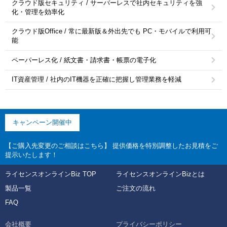
クラウド版セキュリティ / サーバーレスで社内セキュリティを強
化・管理を効率化
クラウド版Office / 常に最新版＆外出先でも PC・モバイルで利用可
能
ペーパーレス化 / 紙文書・請求書・帳票の電子化
IT資産管理 / 社内のIT機器を正確に把握し管理業務を軽減
キャンペーン開催中
【ご購入先変更のご相談はこちら】 提供価格を特別調整したお見積をご
提示いたします！
ライセンスオンラインBiz TOP
ライセンスオンラインBizとは
製品一覧
ご注文の流れ
FAQ
会社概要
プライバシーポリシー